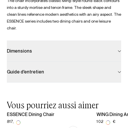
The chair incorporates classic Ming-style round-back contours
into a sturdy mortise and tenon frame. The sleek shape and
clean lines reference modern aesthetics with an airy aspect. The
ESSENCE series includes two dining chairs and one leisure
chair.
Dimensions
Guide d'entretien
Vous pourriez aussi aimer
ESSENCE Dining Chair
WING Dining A
817,00 €
1 029,00 €