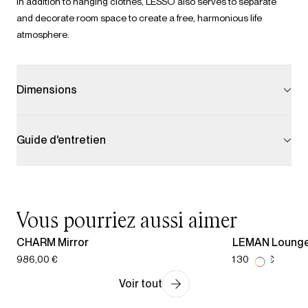
In addition to hanging clothes, LESSO also serves to separate
and decorate room space to create a free, harmonious life
atmosphere.
Dimensions
Guide d'entretien
Vous pourriez aussi aimer
CHARM Mirror
LEMAN Lounge
986,00 €
1 301,00 €
Voir tout