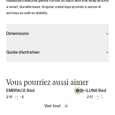
headboard features gentle curves on each end that wrap around
a smart, durable base. Angular metal legs provide a sense of
airiness as well as stability.
Dimensions
Guide d'entretien
Vous pourriez aussi aimer
EMBRACE Bed
LUNA Bed
+
1
2 952,00 €
2 511,00 €
Voir tout