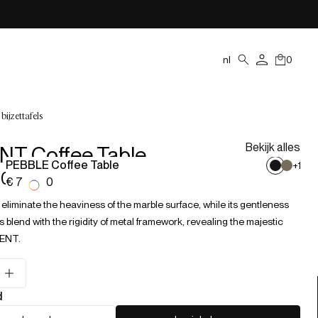
nl
0
 bijzettafels
Bekijk alles
T Coffee Table
PEBBLE Coffee Table
+
1
00
€ 726,00
liminate the heaviness of the marble surface, while its gentleness
blend with the rigidity of metal framework, revealing the majestic
MENT.
d