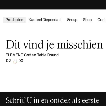
Producten
Kasteel Diependael
Group
Shop
Cont
Dit vind je misschien
ELEMENT Coffee Table Round
€ 2.178,00
Schrijf U in en ontdek als eerste