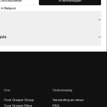
 ons bezoeken
In winkelwagen
 in Belgium
gids
Over
Ondersteuning
Over Gregoir Group
Verzending en retour
Over Gregoir Rêve
FAQ