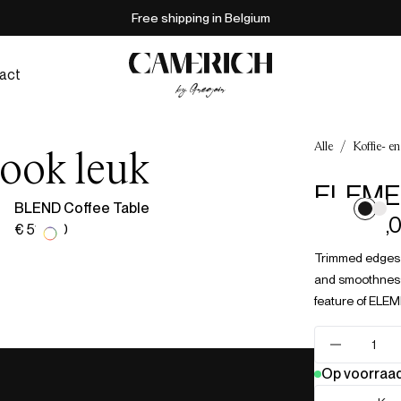
Free shipping in Belgium
act
Alle
/
Koffie- en
 ook leuk
ELEMEN
BLEND Coffee Table
€ 2.269,
€ 514,00
Trimmed edges e
and smoothness 
feature of ELE
Op voorraa