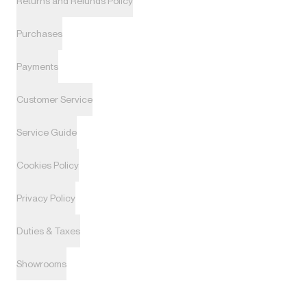
Returns and Refunds Policy
Purchases
Payments
Customer Service
Service Guide
Cookies Policy
Privacy Policy
Duties & Taxes
Showrooms