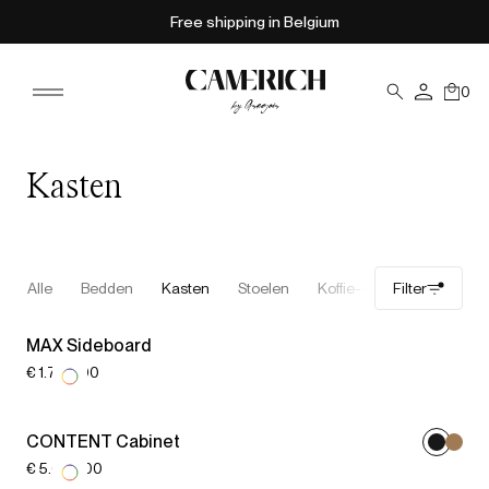
Free shipping in Belgium
0
Kasten
Alle
Bedden
Kasten
Stoelen
Koffie- en bijzettafels
Filter
MAX Sideboard
€ 1.779,00
CONTENT Cabinet
€ 5.627,00